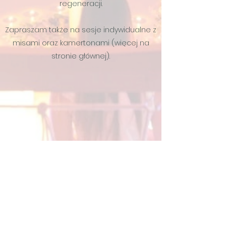
regeneracji.
Zapraszam także na sesje indywidualne z
misami oraz kamertonami (więcej na
stronie głównej).