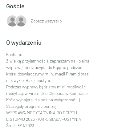
Goście
Zobacz wszystko
O wydarzeniu
Kochani,
Z wielką przyjemnością zapraszam na kolejną 
wyprawę medytacyjną do Egiptu, podczas 
której doświadczymy m.in. magii Piramid oraz 
niezwykłej Białej pustyni.
Podczas wyprawy będziemy mieli możliwość 
medytacji w Piramidzie Cheopsa w Komnacie 
Króla wynajętej dla nas na wyłączność! :)
Szczegóły programu poniżej:
WYPRAWA MEDYTACYJNA DO EGIPTU - 
LISTOPAD 2023 - KAIR, BIAŁA PUSTYNIA
Środa 8/11/2023
Czytaj więcej >