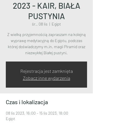
2023 - KAIR, BIAŁA
PUSTYNIA
śr., 08 lis
  |  
Egipt
Z wielką przyjemnością zapraszam na kolejną
wyprawę medytacyjną do Egiptu, podczas
której doświadczymy m.in. magii Piramid oraz
niezwykłej Białej pustyni.
Rejestracja jest zamknięta
Zobacz inne wydarzenia
Czas i lokalizacja
08 lis 2023, 16:00 – 15 lis 2023, 18:00
Egipt