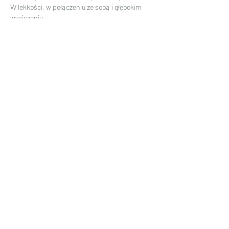
W lekkości, w połączeniu ze sobą i głębokim 
wyciszeniu.
Czytaj więcej >
Udostępnij to wydarzenie
Formularz subskrypcji
Prześlij