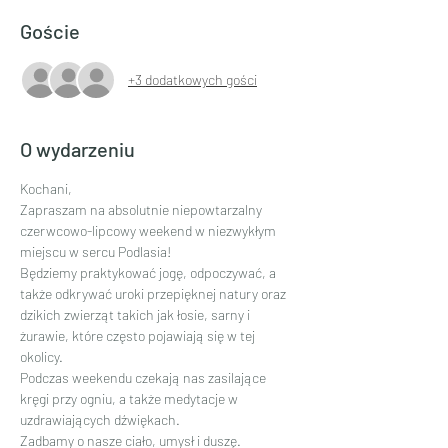
Goście
+3 dodatkowych gości
O wydarzeniu
Kochani,
Zapraszam na absolutnie niepowtarzalny 
czerwcowo-lipcowy weekend w niezwykłym 
miejscu w sercu Podlasia!
Będziemy praktykować jogę, odpoczywać, a 
także odkrywać uroki przepięknej natury oraz 
dzikich zwierząt takich jak łosie, sarny i 
żurawie, które często pojawiają się w tej 
okolicy.
Podczas weekendu czekają nas zasilające 
kręgi przy ogniu, a także medytacje w 
uzdrawiających dźwiękach.
Zadbamy o nasze ciało, umysł i duszę.