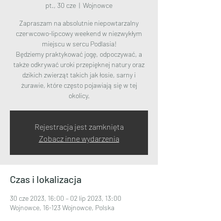
pt., 30 cze
  |  
Wojnowce
Zapraszam na absolutnie niepowtarzalny
czerwcowo-lipcowy weekend w niezwykłym
miejscu w sercu Podlasia!
Będziemy praktykować jogę, odpoczywać, a
także odkrywać uroki przepięknej natury oraz
dzikich zwierząt takich jak łosie, sarny i
żurawie, które często pojawiają się w tej
okolicy.
Rejestracja jest zamknięta
Zobacz inne wydarzenia
Czas i lokalizacja
30 cze 2023, 16:00 – 02 lip 2023, 13:00
Wojnowce, 16-123 Wojnowce, Polska