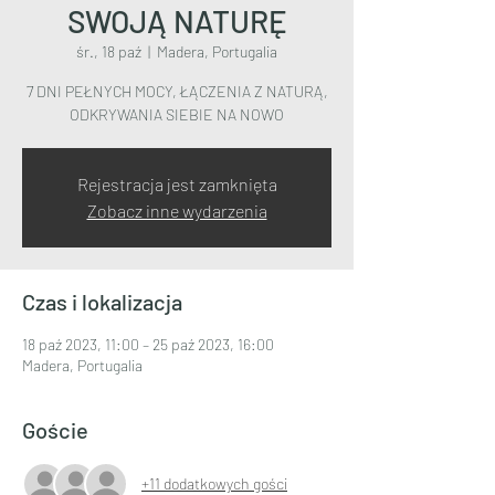
SWOJĄ NATURĘ
śr., 18 paź
  |  
Madera, Portugalia
7 DNI PEŁNYCH MOCY, ŁĄCZENIA Z NATURĄ,
ODKRYWANIA SIEBIE NA NOWO
Rejestracja jest zamknięta
Zobacz inne wydarzenia
Czas i lokalizacja
18 paź 2023, 11:00 – 25 paź 2023, 16:00
Madera, Portugalia
Goście
+11 dodatkowych gości