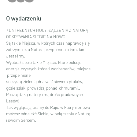
O wydarzeniu
7 DNI PEŁNYCH MOCY, ŁĄCZENIA Z NATURĄ, 
ODKRYWANIA SIEBIE NA NOWO
Są takie Miejsca, w których czas naprawdę się 
zatrzymuje, a Natura przypomina o tym, kim 
Jesteśmy.
Wyobraź sobie takie Miejsce, które pulsuje 
energią czystych źródeł i wodospadów, miejsce 
 przepełnione
soczystą zielenią drzew i śpiewem ptaków, 
gdzie szlaki prowadzą ponad  chmurami..
Poczuj dziką naturę i mądrość pradawnych 
Lasów!
Tak wyglądają bramy do Raju, w którym znowu 
możesz odnaleźć Siebie, w połączeniu z Naturą 
i swoim Sercem.
Czytaj więcej >