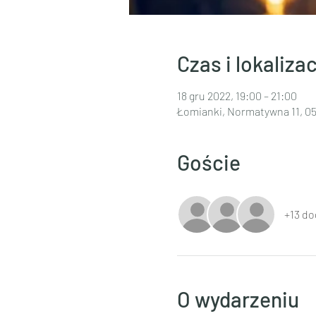
Czas i lokalizac
18 gru 2022, 19:00 – 21:00
Łomianki, Normatywna 11, 05
Goście
+13 do
O wydarzeniu