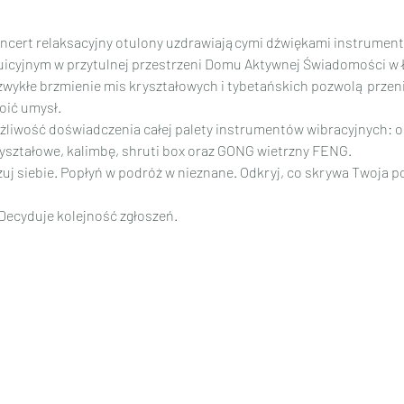
ncert relaksacyjny otulony uzdrawiającymi dźwiękami instrument
uicyjnym w przytulnej przestrzeni Domu Aktywnej Świadomości 
ezwykłe brzmienie mis kryształowych i tybetańskich pozwolą przeni
oić umysł.
żliwość doświadczenia całej palety instrumentów wibracyjnych: 
ryształowe, kalimbę, shruti box oraz GONG wietrzny FENG.
uj siebie. Popłyń w podróż w nieznane. Odkryj, co skrywa Twoja 
 Decyduje kolejność zgłoszeń.