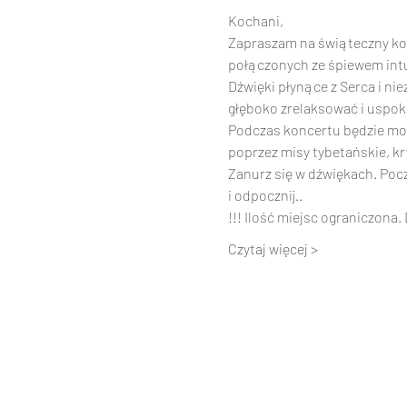
Kochani,
Zapraszam na świąteczny ko
połączonych ze śpiewem int
Dźwięki płynące z Serca i ni
głęboko zrelaksować i uspok
Podczas koncertu będzie mo
poprzez misy tybetańskie, k
Zanurz się w dźwiękach. Pocz
i odpocznij..
!!! Ilość miejsc ograniczona.
Czytaj więcej >