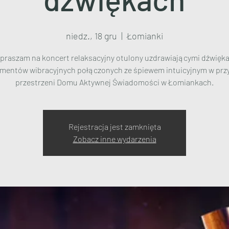
niedz., 18 gru
  |  
Łomianki
praszam na koncert relaksacyjny otulony uzdrawiającymi dźwięk
umentów wibracyjnych połączonych ze śpiewem intuicyjnym w przy
przestrzeni Domu Aktywnej Świadomości w Łomiankach.
Rejestracja jest zamknięta
Zobacz inne wydarzenia