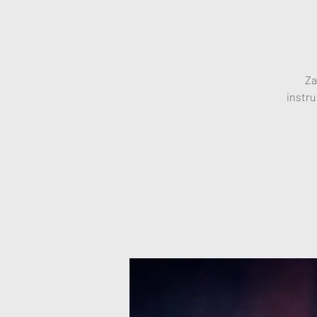
Za
instr