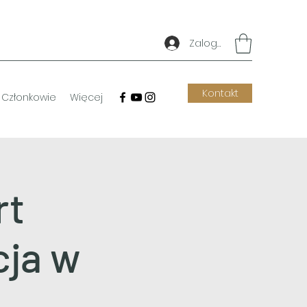
Zaloguj się
Kontakt
Członkowie
Więcej
rt
cja w