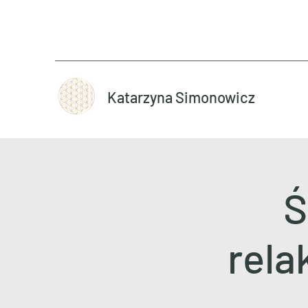
Katarzyna Simonowicz
Ś
rela