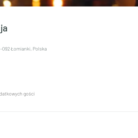
ja
-092 Łomianki, Polska
datkowych gości