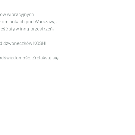
ów wibracyjnych 
w Łomiankach pod Warszawą.
eść się w inną przestrzeń, 
od dzwoneczków KOSHI, 
podświadomość. Zrelaksuj się 