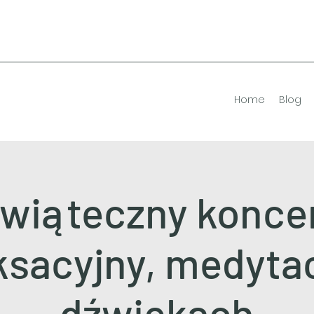
Home
Blog
wiąteczny konce
ksacyjny, medyta
dźwiękach