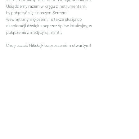
Usiądziemy razem w kręgu z instrumentami, 
by połączyć się z naszym Sercem i 
wewnętrznym głosem. To także okazja do 
eksploracji dźwięku poprzez śpiew intuicyjny, w 
połączeniu z medycyną mantr.
Chcę uczcić Mikołajki zaproszeniem otwartym!
OPŁATA DOWOLNA w wysokości wewnętrznie 
dobranego zRzeczenia :) !
Czytaj więcej >
Udostępnij to wydarzenie