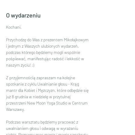
O wydarzeniu
Kochani,
Przychodzę do Was z prezentem Mikołajkowym 
i jednym z Waszych ulubionych wydarzeń, 
podczas którego będziemy mogli wspólnie 
pośpiewać, manifestując radość i lekkość w 
naszym życiu! :) 
Z przyjemnością zapraszam na kolejne 
spotkanie z cyklu Uwalnianie głosu - Krąg 
mantr dla Kobiet i Mężczyzn, które odbędzie się 
już 8 grudnia w niedzielę w przytulnej 
przestrzeni New Moon Yoga Studio w Centrum 
Warszawy.
Podczas warsztatu będziemy pracować z 
uwalnianiem głosu i odwagą w wyrażaniu 
siebie. Poznamy moc mantr i magię sanskrytu. 