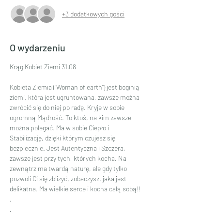
+3 dodatkowych gości
O wydarzeniu
Krąg Kobiet Ziemi 31.08
Kobieta Ziemia (“Woman of earth”) jest boginią 
ziemi, która jest ugruntowana, zawsze można 
zwrócić się do niej po radę. Kryje w sobie 
ogromną Mądrość. To ktoś, na kim zawsze 
można polegać. Ma w sobie Ciepło i 
Stabilizację, dzięki którym czujesz się 
bezpiecznie. Jest Autentyczna i Szczera, 
zawsze jest przy tych, których kocha. Na 
zewnątrz ma twardą naturę, ale gdy tylko 
pozwoli Ci się zbliżyć, zobaczysz, jaka jest 
delikatna. Ma wielkie serce i kocha całą sobą!!
.
.