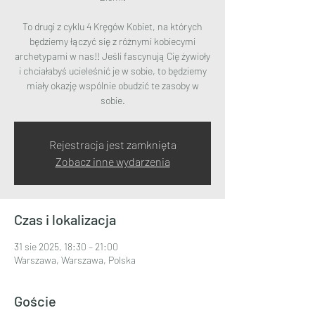
To drugi z cyklu 4 Kręgów Kobiet, na których
będziemy łączyć się z różnymi kobiecymi
archetypami w nas!! Jeśli fascynują Cię żywioły
i chciałabyś ucieleśnić je w sobie, to będziemy
miały okazję wspólnie obudzić te zasoby w
sobie.
Rejestracja jest zamknięta
Zobacz inne wydarzenia
Czas i lokalizacja
31 sie 2025, 18:30 – 21:00
Warszawa, Warszawa, Polska
Goście