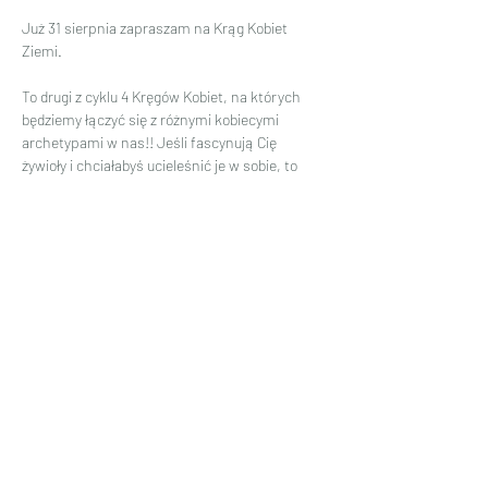
Już 31 sierpnia zapraszam na Krąg Kobiet 
Ziemi.
To drugi z cyklu 4 Kręgów Kobiet, na których 
będziemy łączyć się z różnymi kobiecymi 
archetypami w nas!! Jeśli fascynują Cię 
żywioły i chciałabyś ucieleśnić je w sobie, to 
będziemy miały okazję wspólnie obudzić te 
zasoby w sobie. 
Czytaj więcej >
Udostępnij to wydarzenie