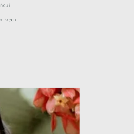
ńcu i
ym kręgu