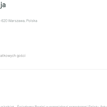
ja
2-620 Warszawa, Polska
datkowych gości
 kobiet - Świadoma Bogini w przepięknej przestrzeni Splotu Ar