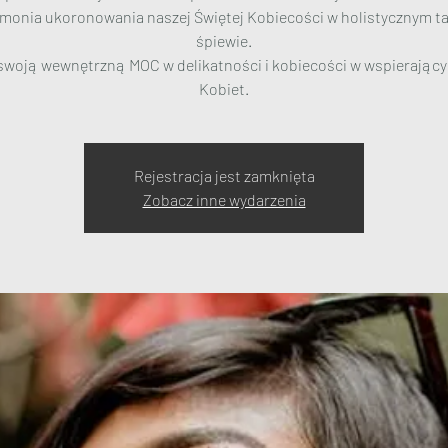
monia ukoronowania naszej Świętej Kobiecości w holistycznym ta
śpiewie.
swoją wewnętrzną MOC w delikatności i kobiecości w wspierając
Kobiet.
Rejestracja jest zamknięta
Zobacz inne wydarzenia