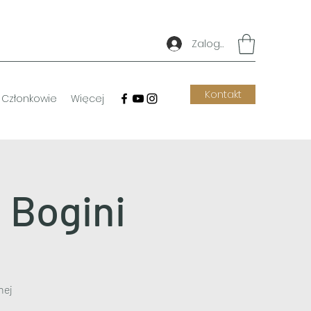
Zaloguj się
Kontakt
Członkowie
Więcej
 Bogini
nej