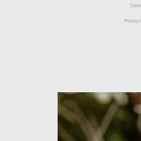
Cere
Poczuj 