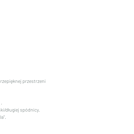
rzepięknej przestrzeni 
.
ki/długiej spódnicy.
a".