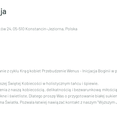
ja
tów 24, 05-510 Konstancin-Jeziorna, Polska
ie z cyklu Krąg kobiet Przebudzenie Wenus - Inicjacja Boginii w p
ej Świętej Kobiecości w holistycznym tańcu i śpiewie.
nia z naszą kobiecością, delikatnością i bezwarunkową miłością
kne i świetliste. Dlatego proszę Was o przygotowanie białej sukien
ama Światła. Pozwala łatwiej nawiązać kontakt z naszym "Wyższym J