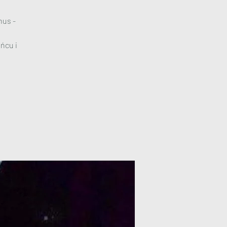
nus -
ńcu i