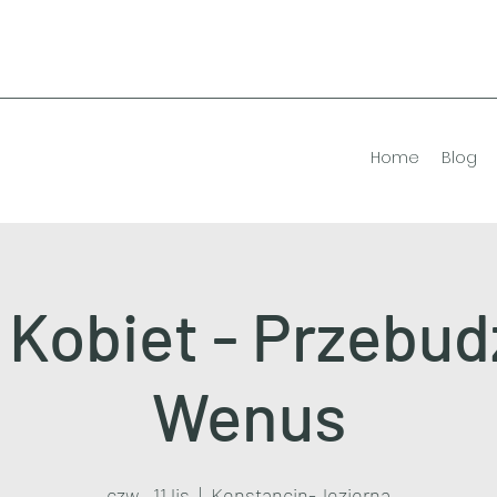
Home
Blog
 Kobiet - Przebud
Wenus
czw., 11 lis
  |  
Konstancin-Jeziorna