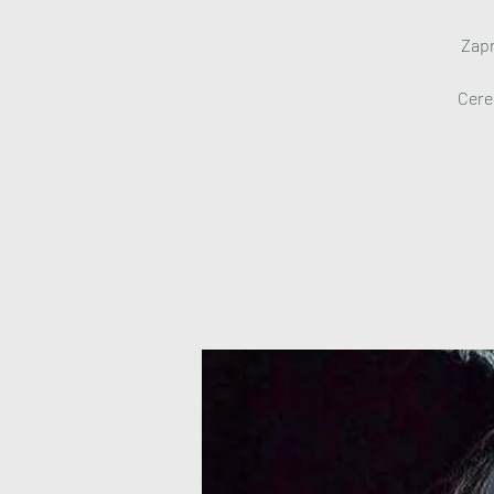
Zapr
Cere