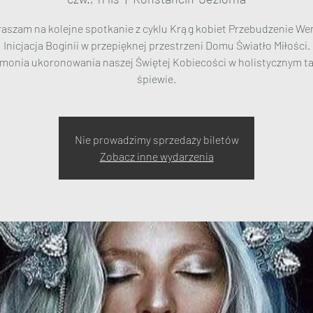
aszam na kolejne spotkanie z cyklu Krąg kobiet Przebudzenie We
Inicjacja Boginii w przepięknej przestrzeni Domu Światło Miłości.
monia ukoronowania naszej Świętej Kobiecości w holistycznym ta
śpiewie.
Nie prowadzimy sprzedaży biletów
Zobacz inne wydarzenia