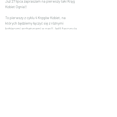
Już 27 lipca zapraszam na pierwszy taki Krąg 
Kobiet Ognia!!
To pierwszy z cyklu 4 Kręgów Kobiet, na 
których będziemy łączyć się z różnymi 
kobiecymi archetypami w nas!! Jeśli fascynują 
Cię żywioły i chciałabyś ucieleśnić je w sobie, to 
będziemy miały okazję wspólnie obudzić te 
zasoby w sobie. 
Czytaj więcej >
Udostępnij to wydarzenie
Formularz subskrypcji