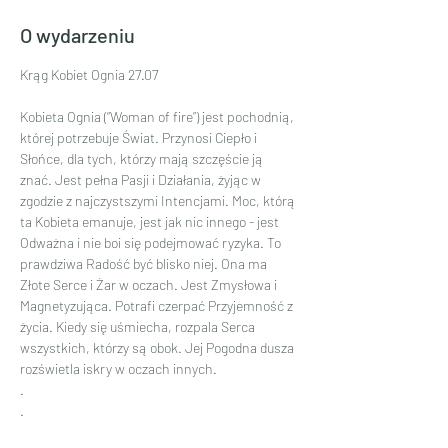
O wydarzeniu
Krąg Kobiet Ognia 27.07
Kobieta Ognia (“Woman of fire”) jest pochodnią, 
której potrzebuje Świat. Przynosi Ciepło i 
Słońce, dla tych, którzy mają szczęście ją 
znać. Jest pełna Pasji i Działania, żyjąc w 
zgodzie z najczystszymi Intencjami. Moc, którą 
ta Kobieta emanuje, jest jak nic innego - jest 
Odważna i nie boi się podejmować ryzyka. To 
prawdziwa Radość być blisko niej. Ona ma 
Złote Serce i Żar w oczach. Jest Zmysłowa i 
Magnetyzująca. Potrafi czerpać Przyjemność z 
życia. Kiedy się uśmiecha, rozpala Serca 
wszystkich, którzy są obok. Jej Pogodna dusza 
rozświetla iskry w oczach innych.
.
.