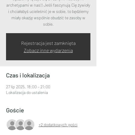
archetypami w nas!! Jeśli fascynują Cię żywioły
i chciałabyś ucieleśnić je w sobie, to będziemy
miały okazję wspólnie obudzić te zasoby w
sobie.
Rejestracja jest zamknięta
Zobacz inne wydarzenia
Czas i lokalizacja
27 lip 2025, 18:00 – 21:00
Lokalizacja do ustalenia
Goście
+2 dodatkowych gości