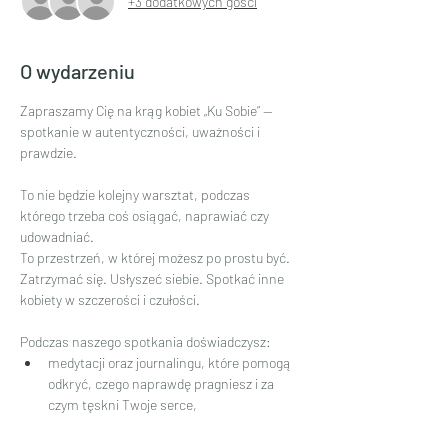
+3 dodatkowych gości
O wydarzeniu
Zapraszamy Cię na krąg kobiet „Ku Sobie” — 
spotkanie w autentyczności, uważności i 
prawdzie. 
To nie będzie kolejny warsztat, podczas 
którego trzeba coś osiągać, naprawiać czy 
udowadniać.
To przestrzeń, w której możesz po prostu być.
Zatrzymać się. Usłyszeć siebie. Spotkać inne 
kobiety w szczerości i czułości.
Podczas naszego spotkania doświadczysz:
medytacji oraz journalingu, które pomogą 
odkryć, czego naprawdę pragniesz i za 
czym tęskni Twoje serce,