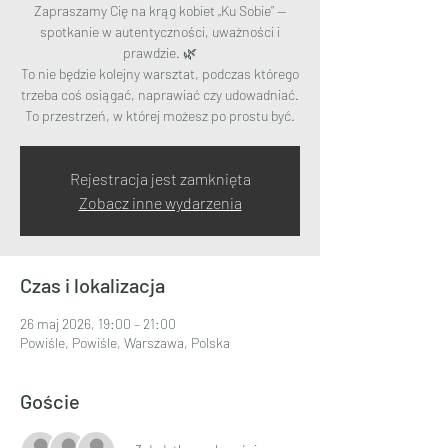
Zapraszamy Cię na krąg kobiet „Ku Sobie” —
spotkanie w autentyczności, uważności i
prawdzie. 🌿
To nie będzie kolejny warsztat, podczas którego
trzeba coś osiągać, naprawiać czy udowadniać.
To przestrzeń, w której możesz po prostu być.
Rejestracja jest zamknięta
Zobacz inne wydarzenia
Czas i lokalizacja
26 maj 2026, 19:00 – 21:00
Powiśle, Powiśle, Warszawa, Polska
Goście