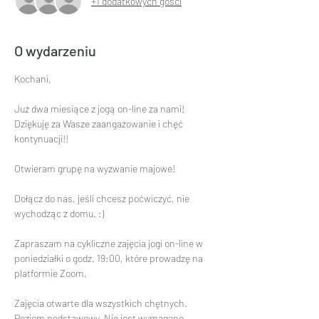
+1 dodatkowych gości
O wydarzeniu
Kochani,
Już dwa miesiące z jogą on-line za nami! 
Dziękuję za Wasze zaangażowanie i chęć 
kontynuacji!!
Otwieram grupę na wyzwanie majowe!
Dołącz do nas, jeśli chcesz poćwiczyć, nie 
wychodząc z domu. :)
Zapraszam na cykliczne zajęcia jogi on-line w 
poniedziałki o godz. 19:00, które prowadzę na 
platformie Zoom.
Zajęcia otwarte dla wszystkich chętnych. 
Poziom podstawowy. Nie jest wymagane 