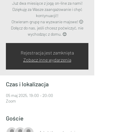
Już dwa miesiące z jogą on-line za nami!
Dziękuję za Wasze zaangażowanie i chęć
kontynuacji!!
Otwieram grupę na wyzwanie majowe! 🙂
Dołącz do nas, jeśli chcesz poćwiczyć, nie
wychodząc z domu. 😊
Rejestracja jest zamknięta
Zobacz inne wydarzenia
Czas i lokalizacja
05 maj 2025, 19:00 – 20:00
Zoom
Goście