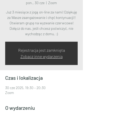
pon., 30 cze
  |  
Zoom
Już 3 miesiące z jogą on-line za nami! Dziękuję
za Wasze zaangażowanie i chęć kontynuacji!!
Otwieram grupę na wyzwanie czerwcowe!
Dołącz do nas, jeśli chcesz poćwiczyć, nie
wychodząc z domu. :)
Rejestracja jest zamknięta
Zobacz inne wydarzenia
Czas i lokalizacja
30 cze 2025, 19:30 – 20:30
Zoom
O wydarzeniu