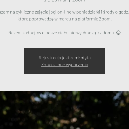
zam na cykliczne zajęcia jogi on-line w poniedziałki i środy o godz.
które poprowadzę w marcu na platformie Zoom.
Razem zadbajmy o nasze ciało, nie wychodząc z domu. 😊
Rejestracja jest zamknięta
Zobacz inne wydarzenia