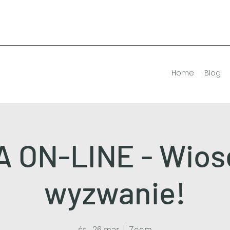
Home
Blog
 ON-LINE - Wio
wyzwanie!
śr., 26 mar
  |  
Zoom