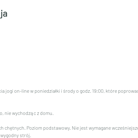
ja
a jogi on-line w poniedziałki i środy o godz. 19:00, które poprow
o, nie wychodząc z domu.
ich chętnych. Poziom podstawowy. Nie jest wymagane wcześniejsze
 wygodny strój.