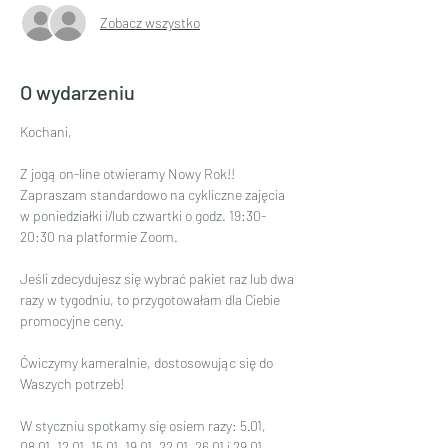
Zobacz wszystko
O wydarzeniu
Kochani,
Z jogą on-line otwieramy Nowy Rok!! 
Zapraszam standardowo na cykliczne zajęcia 
w poniedziałki i/lub czwartki o godz. 19:30-
20:30 na platformie Zoom.
Jeśli zdecydujesz się wybrać pakiet raz lub dwa 
razy w tygodniu, to przygotowałam dla Ciebie 
promocyjne ceny.
Ćwiczymy kameralnie, dostosowując się do 
Waszych potrzeb!
W styczniu spotkamy się osiem razy: 5.01, 
08.01, 12.01, 15.01, 19.01, 22.01, 26.01 i 29.01.