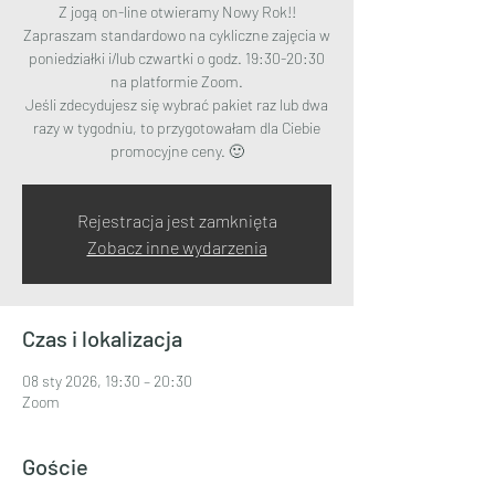
Z jogą on-line otwieramy Nowy Rok!!
Zapraszam standardowo na cykliczne zajęcia w
poniedziałki i/lub czwartki o godz. 19:30-20:30
na platformie Zoom.
Jeśli zdecydujesz się wybrać pakiet raz lub dwa
razy w tygodniu, to przygotowałam dla Ciebie
promocyjne ceny. 🙂
Rejestracja jest zamknięta
Zobacz inne wydarzenia
Czas i lokalizacja
08 sty 2026, 19:30 – 20:30
Zoom
Goście