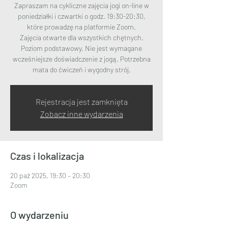
Zapraszam na cykliczne zajęcia jogi on-line w
poniedziałki i czwartki o godz. 19:30-20:30,
które prowadzę na platformie Zoom.
Zajęcia otwarte dla wszystkich chętnych.
Poziom podstawowy. Nie jest wymagane
wcześniejsze doświadczenie z jogą. Potrzebna
mata do ćwiczeń i wygodny strój.
Rejestracja jest zamknięta
Zobacz inne wydarzenia
Czas i lokalizacja
20 paź 2025, 19:30 – 20:30
Zoom
O wydarzeniu