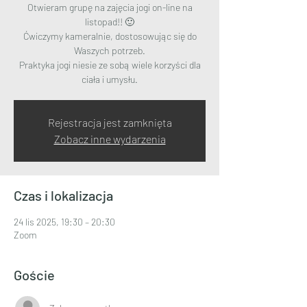
Otwieram grupę na zajęcia jogi on-line na
listopad!! 🙂
Ćwiczymy kameralnie, dostosowując się do
Waszych potrzeb.
Praktyka jogi niesie ze sobą wiele korzyści dla
ciała i umysłu.
Rejestracja jest zamknięta
Zobacz inne wydarzenia
Czas i lokalizacja
24 lis 2025, 19:30 – 20:30
Zoom
Goście