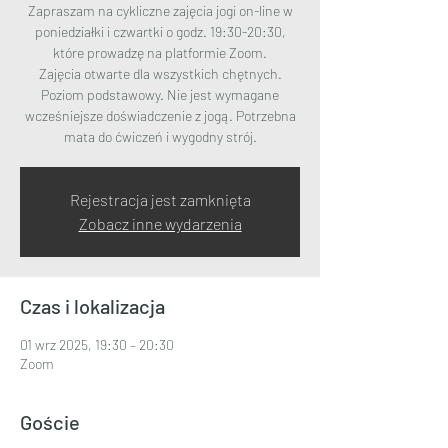
Zapraszam na cykliczne zajęcia jogi on-line w
poniedziałki i czwartki o godz. 19:30-20:30,
które prowadzę na platformie Zoom.
Zajęcia otwarte dla wszystkich chętnych.
Poziom podstawowy. Nie jest wymagane
wcześniejsze doświadczenie z jogą. Potrzebna
mata do ćwiczeń i wygodny strój.
Rejestracja jest zamknięta
Zobacz inne wydarzenia
Czas i lokalizacja
01 wrz 2025, 19:30 – 20:30
Zoom
Goście