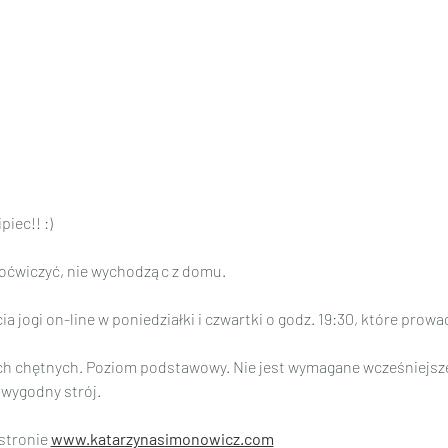
iec!! :)
poćwiczyć, nie wychodząc z domu.
a jogi on-line w poniedziałki i czwartki o godz. 19:30, które prow
ich chętnych. Poziom podstawowy. Nie jest wymagane wcześniejsze
 wygodny strój.
stronie 
www.katarzynasimonowicz.com