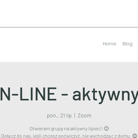
Home
Blog
-LINE - aktywny 
pon., 21 lip
  |  
Zoom
Otwieram grupę na aktywny lipiec!! 🙂
Dołącz do nas, jeśli chcesz poćwiczyć, nie wychodząc z domu. 😊