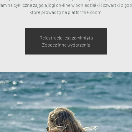
m na cykliczne zajęcia jogi on-line w poniedziałki i czwartki o god
które prowadzę na platformie Zoom.
Rejestracja jest zamknięta
Zobacz inne wydarzenia