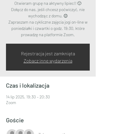
Otwieram grupę na aktywny lipiec!! 🙂
Dołącz do nas, jeśli chcesz poćwiczyć, nie
wychodząc z domu. 😊
Zapraszam na cykliczne zajęcia jogi on-line w
poniedziałki i czwartki o godz. 19:30, które
prowadzę na platformie Zoom.
Rejestracja jest zamknięta
Zobacz inne wydarzenia
Czas i lokalizacja
14 lip 2025, 19:30 – 20:30
Zoom
Goście