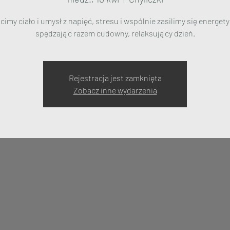
cimy ciało i umysł z napięć, stresu i wspólnie zasilimy się energety
spędzając razem cudowny, relaksujący dzień.
Rejestracja jest zamknięta
Zobacz inne wydarzenia