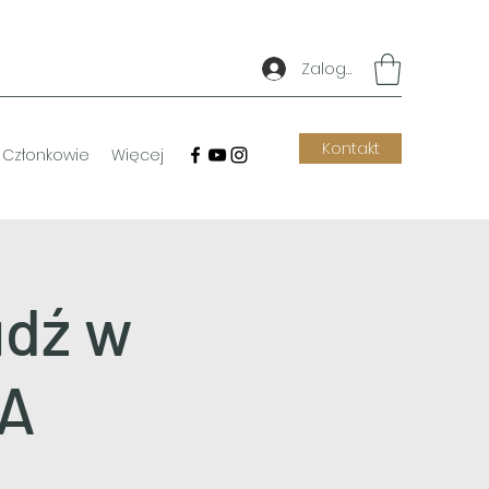
Zaloguj się
Kontakt
Członkowie
Więcej
udź w
HA