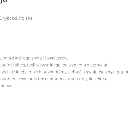
Chyliczki, Polska
ienia z którego słyną Hawajczycy.
pokojnej akceptacji wszystkiego, co wypełnia nasz świat.
rdziej niż kiedykolwiek powinniśmy zadbać o swoją wewnętrzną ha
osobem uzyskania upragnionego stanu umysłu i ciała.
znacza