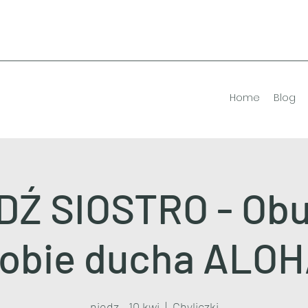
Home
Blog
Ź SIOSTRO - Ob
obie ducha ALO
niedz., 10 kwi
  |  
Chyliczki