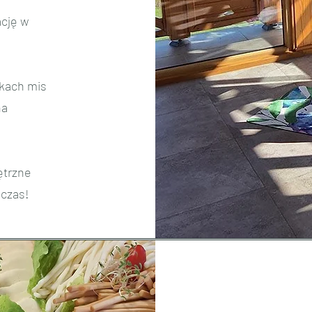
ację w
ękach mis
na
ętrzne
 czas!