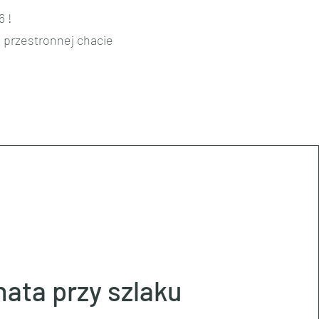
6 !
o przestronnej chacie
hata przy szlaku