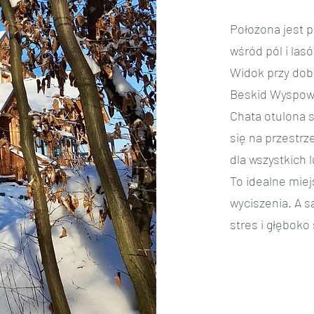
Położona jest 
wśród pól i la
Widok przy dobr
Beskid Wyspowy
Chata otulona 
się na przestrz
dla wszystkich 
To idealne miej
wyciszenia. A s
stres i głęboko