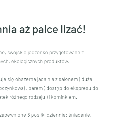
nia aż palce lizać!
ne, swojskie jedzonko przygotowane z
nych, ekologicznych produktów.
je się obszerna jadalnia z salonem ( duża
oczynkowa) , barem ( dostęp do ekspresu do
tek różnego rodzaju ) i kominkiem.
apewnione 3 posiłki dziennie: śniadanie,