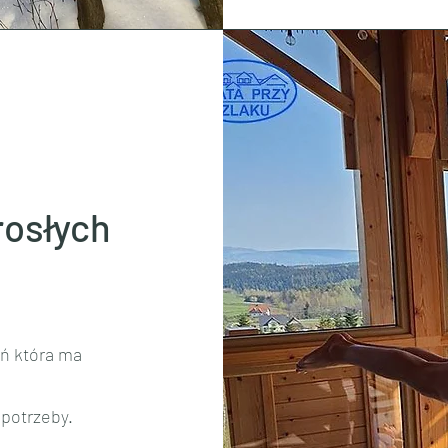
rosłych
eń która ma
 potrzeby.