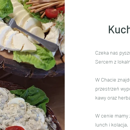
Kuch
Czeka nas pysz
Sercem z lokal
W Chacie znajdu
przestrzeń wyp
kawy oraz herba
W cenie mamy z
lunch i kolacja.