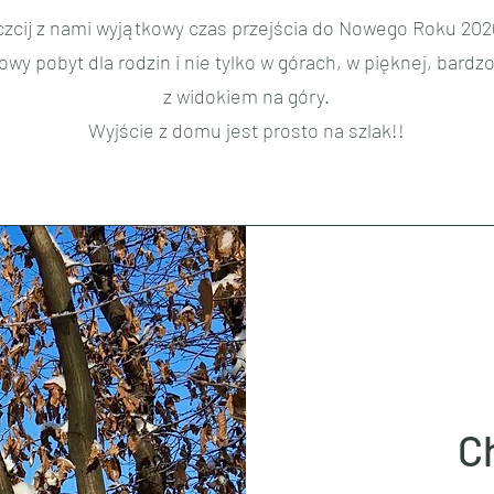
zcij z nami wyjątkowy czas przejścia do Nowego Roku 202
wy pobyt dla rodzin i nie tylko w górach, w pięknej, bardz
z widokiem na góry.
Wyjście z domu jest prosto na szlak!!
C