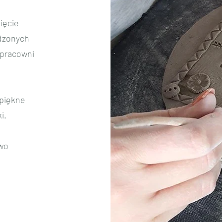
ięcie
adzonych
 pracowni
epiękne
i.
wo