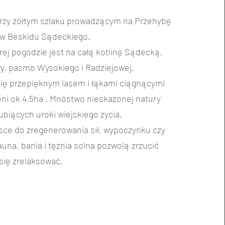
przy żółtym szlaku prowadzącym na Przehybę
sów Beskidu Sądeckiego.
ej pogodzie jest na całą kotlinę Sądecką,
, pasmo Wysokiego i Radziejowej.
się przepięknym lasem i łąkami ciągnącymi
eni ok 4,5ha . Mnóstwo nieskażonej natury
lubiących uroki wiejskiego życia.
sce do zregenerowania sił, wypoczynku czy
auna, bania i tężnia solna pozwolą zrzucić
 się zrelaksować.