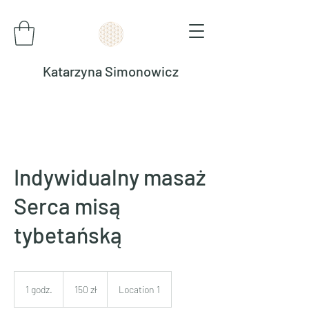
Katarzyna Simonowicz
Indywidualny masaż
Serca misą
tybetańską
150
złotych
1 godz.
1
150 zł
Location 1
polskich
g