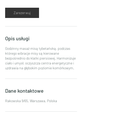
o
d
z
Zarezerwuj
Opis usługi
Godzinny masaż misą tybetańską, podczas
którego wibracje misy są kierowane
bezpośrednio do klatki piersiowej. Harmonizuje
ciało i umysł, oczyszcza centra energetyczne i
uzdrawia na głębokim poziomie komórkowym.
Dane kontaktowe
Rakowska 9/65, Warszawa, Polska